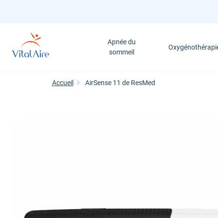
Aller
au
contenu
Apnée du
principal
Oxygénothérapi
sommeil
Accueil
AirSense 11 de ResMed