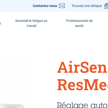
Contactez-nous
Trouvez une clinique
Sommeil et fatigue au
Professionnels de
e
travail
santé
AirSen
ResMe
Réglage aut