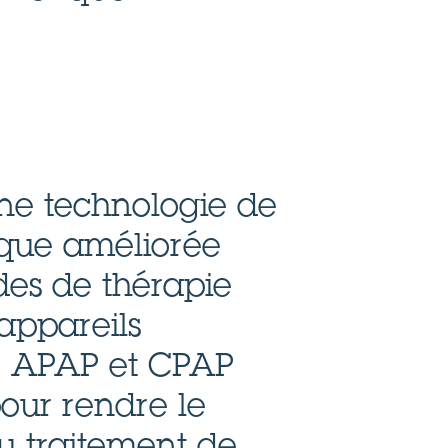
e technologie de
que améliorée
es de thérapie
 appareils
1 APAP et CPAP
our rendre le
 traitement de