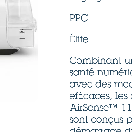
PPC
Élite
Combinant un
santé numéri
avec des mod
efficaces, les
AirSense™ 1
sont conçus p
démarrage du