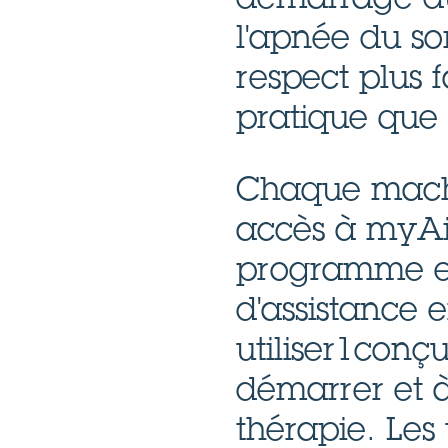
l'apnée du so
respect plus f
pratique que 
Chaque mach
accès à myAi
programme et
d'assistance e
utiliser1conç
démarrer et 
thérapie. Les 