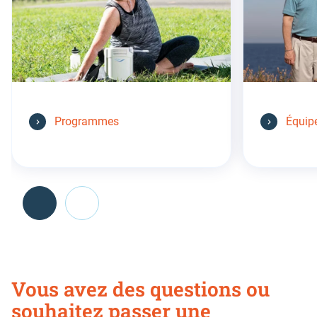
Programmes
Équip
Go
back
Vous avez des questions ou
before
this
souhaitez passer une