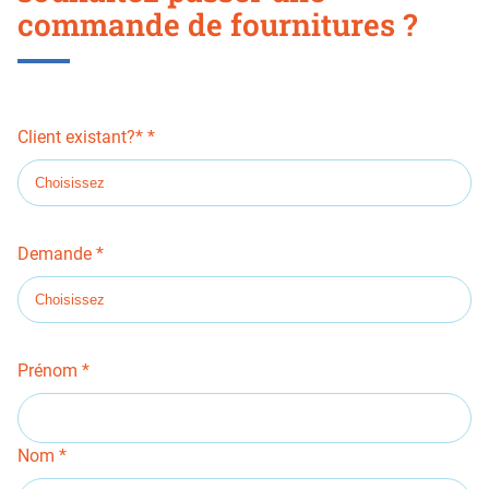
section
commande de fournitures ?
Client existant?*
Demande
Prénom
Nom