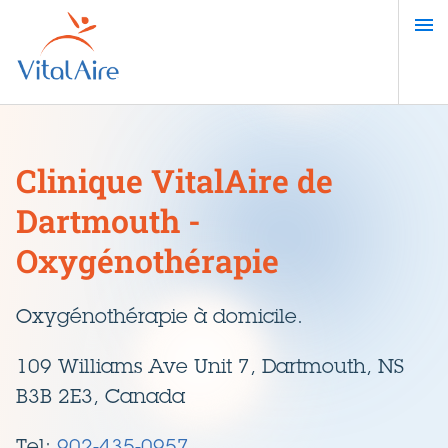
Aller
au
contenu
principal
Clinique VitalAire de
Dartmouth -
Oxygénothérapie
Oxygénothérapie à domicile.
109 Williams Ave Unit 7, Dartmouth, NS
B3B 2E3, Canada
Tel:
902-435-0957